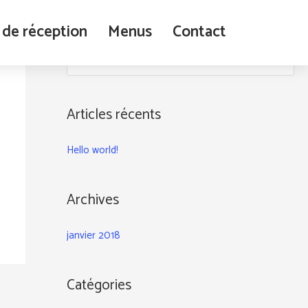
 de réception
Menus
Contact
R
e
c
Articles récents
h
e
Hello world!
r
c
h
Archives
e
janvier 2018
r
:
Catégories