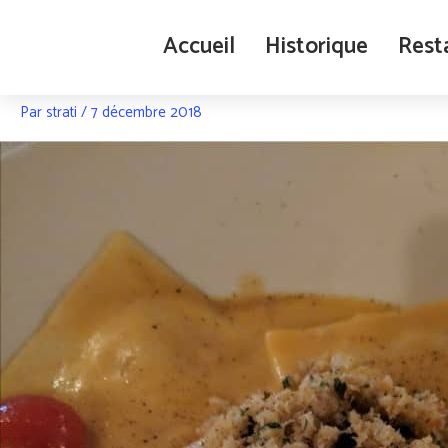
Aller
au
Accueil
Historique
Rest
contenu
menu banquet
Par
strati
/
7 décembre 2018