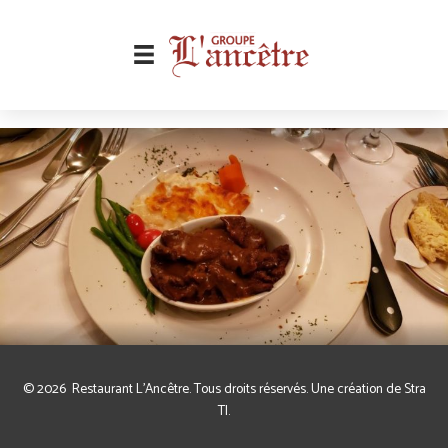
Aller
au
contenu
plat resaurant
Par
strati
/
7 décembre 2018
© 2026
Restaurant L'Ancêtre
. Tous droits réservés. Une création de
Stra
TI
.